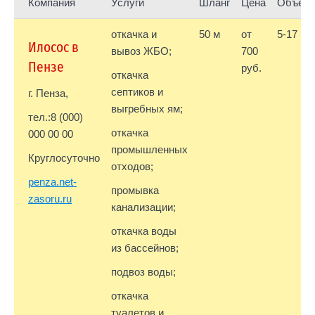
Компания
Услуги
Шланг
Цена
Объем
откачка и
50 м
от
5-17 м³
Илосос в
вывоз ЖБО;
700
Пензе
руб.
откачка
септиков и
г. Пенза,
выгребных ям;
тел.:8 (000)
откачка
000 00 00
промышленных
Круглосуточно
отходов;
penza.net-
промывка
zasoru.ru
канализации;
откачка воды
из бассейнов;
подвоз воды;
откачка
туалетов и