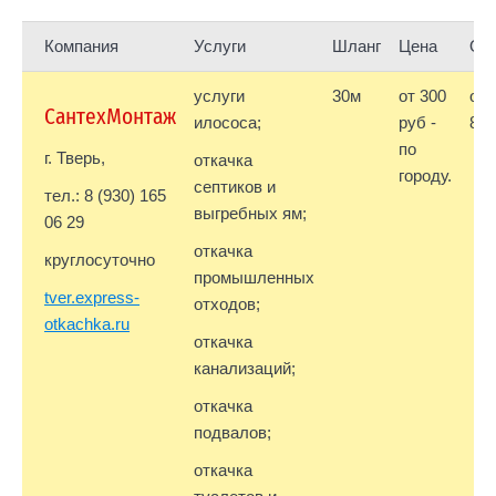
Компания
Услуги
Шланг
Цена
Об
услуги
30м
от 300
от 
СантехМонтаж
илососа;
руб -
8 м
по
г. Тверь,
откачка
городу.
септиков и
тел.: 8 (930) 165
выгребных ям;
06 29
откачка
круглосуточно
промышленных
tver.express-
отходов;
otkachka.ru
откачка
канализаций;
откачка
подвалов;
откачка